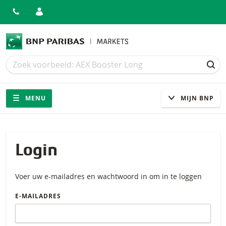
Zoek
Zoek
ZOE
Navigatie
Site navigatie
MENU
MIJN BNP
Login
Voer uw e-mailadres en wachtwoord in om in te loggen
E-MAILADRES