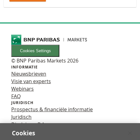
Cookies Settings
© BNP Paribas Markets 2026
INFORMATIE
Nieuwsbrieven
Visie van experts
Webinars
FAQ
JURIDISCH
Prospectus & financiële informatie
Juridisch
Disclaimer B.A.
Privacy
Cookies
VOLG ONS