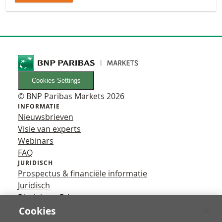
Cookies Settings
© BNP Paribas Markets 2026
INFORMATIE
Nieuwsbrieven
Visie van experts
Webinars
FAQ
JURIDISCH
Prospectus & financiële informatie
Juridisch
Disclaimer B.A.
Privacy
Cookies
VOLG ONS