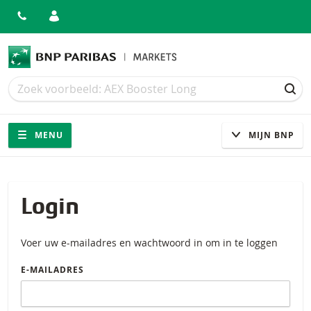
Zoek
Zoek
ZOE
Navigatie
Site navigatie
MENU
MIJN BNP
Login
Voer uw e-mailadres en wachtwoord in om in te loggen
E-MAILADRES