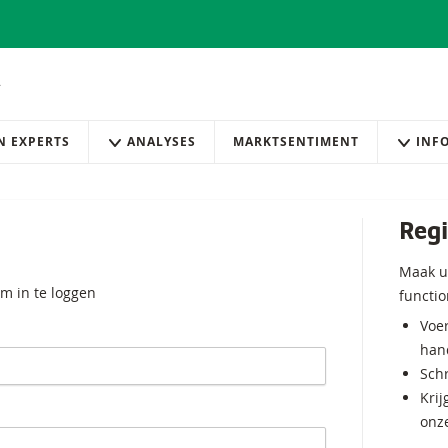
AN EXPERTS
ANALYSES
MARKTSENTIMENT
INF
Regi
Maak u
m in te loggen
functio
Voer
hand
Schr
Krij
onz