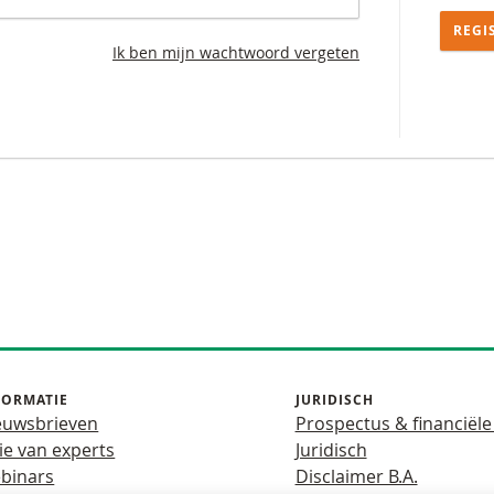
REGI
Ik ben mijn wachtwoord vergeten
FORMATIE
JURIDISCH
euwsbrieven
Prospectus & financiële
ie van experts
Juridisch
binars
Disclaimer B.A.