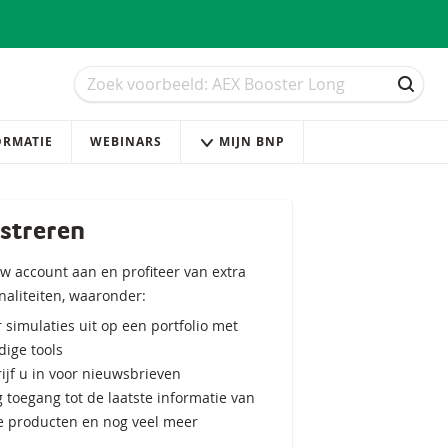
Zoek
Zoek
ZOEK
ORMATIE
WEBINARS
MIJN BNP
streren
w account aan en profiteer van extra
naliteiten, waaronder:
 simulaties uit op een portfolio met
ige tools
ijf u in voor nieuwsbrieven
g toegang tot de laatste informatie van
e producten en nog veel meer