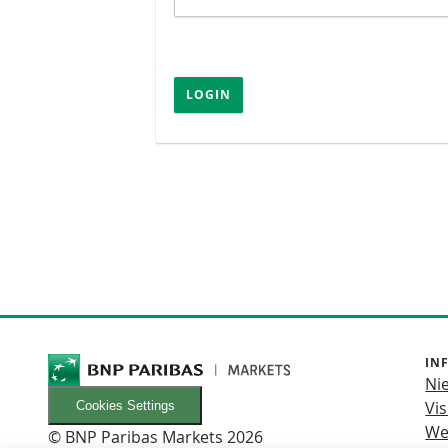
LOGIN
IN
Ni
Vis
Cookies Settings
We
© BNP Paribas Markets 2026