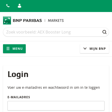
Zoek
Zoek
ZOE
Navigatie
Site navigatie
MENU
MIJN BNP
Login
Voer uw e-mailadres en wachtwoord in om in te loggen
E-MAILADRES