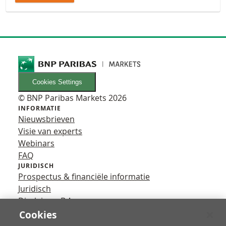
Cookies Settings
© BNP Paribas Markets 2026
INFORMATIE
Nieuwsbrieven
Visie van experts
Webinars
FAQ
JURIDISCH
Prospectus & financiële informatie
Juridisch
Disclaimer B.A.
Privacy
Cookies
VOLG ONS