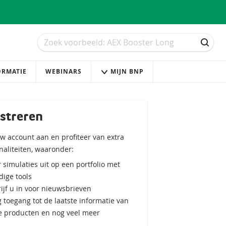
Zoek
Zoek
ZOEK
ORMATIE
WEBINARS
MIJN BNP
streren
w account aan en profiteer van extra
naliteiten, waaronder:
 simulaties uit op een portfolio met
ige tools
ijf u in voor nieuwsbrieven
g toegang tot de laatste informatie van
e producten en nog veel meer