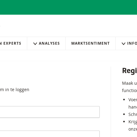
AN EXPERTS
ANALYSES
MARKTSENTIMENT
INF
Regi
Maak u
m in te loggen
functio
Voer
hand
Schr
Krij
onz