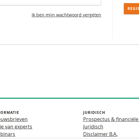
REGI
Ik ben mijn wachtwoord vergeten
FORMATIE
JURIDISCH
euwsbrieven
Prospectus & financiële
ie van experts
Juridisch
binars
Disclaimer B.A.