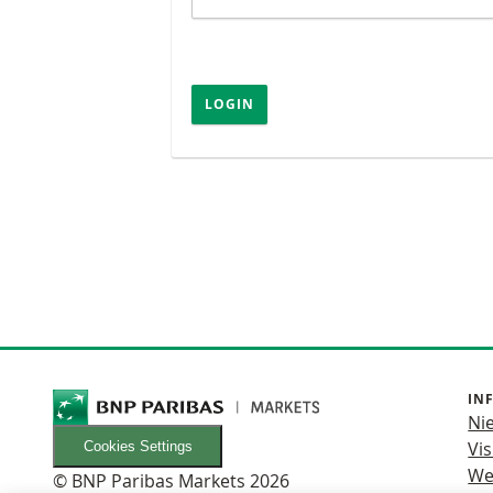
LOGIN
IN
Ni
Vis
Cookies Settings
We
© BNP Paribas Markets 2026