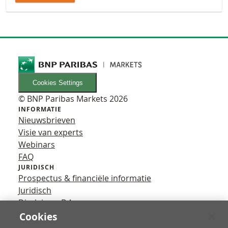
Cookies Settings
© BNP Paribas Markets 2026
INFORMATIE
Nieuwsbrieven
Visie van experts
Webinars
FAQ
JURIDISCH
Prospectus & financiële informatie
Juridisch
Disclaimer B.A.
Privacy
Cookies
VOLG ONS