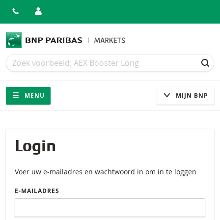
Zoek
Zoek
ZOE
Navigatie
Site navigatie
MENU
MIJN BNP
Login
Voer uw e-mailadres en wachtwoord in om in te loggen
E-MAILADRES