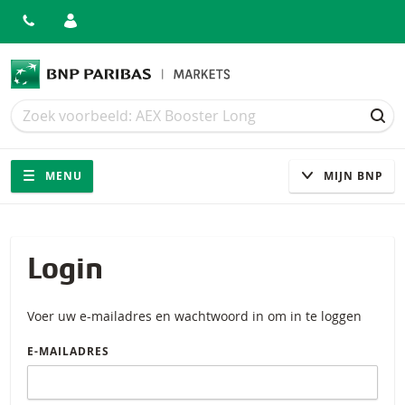
Zoek
Zoek
ZOE
Navigatie
Site navigatie
MENU
MIJN BNP
Login
Voer uw e-mailadres en wachtwoord in om in te loggen
E-MAILADRES