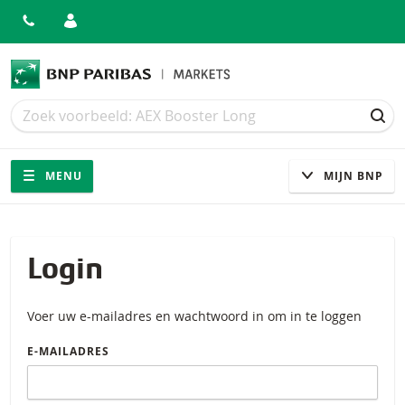
Zoek
Zoek
ZOE
Navigatie
Site navigatie
MENU
MIJN BNP
Login
Voer uw e-mailadres en wachtwoord in om in te loggen
E-MAILADRES