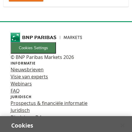
Cookies Settings
© BNP Paribas Markets 2026
INFORMATIE
Nieuwsbrieven
Visie van experts
Webinars
FAQ
JURIDISCH
Prospectus & financiële informatie
Juridisch
Disclaimer B.A.
Privacy
Cookies
VOLG ONS