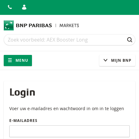
Zoek
Zoek
ZOE
Navigatie
Site navigatie
MENU
MIJN BNP
Login
Voer uw e-mailadres en wachtwoord in om in te loggen
E-MAILADRES