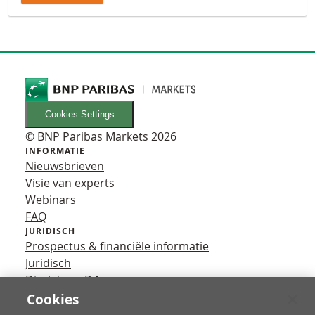
Cookies Settings
© BNP Paribas Markets 2026
INFORMATIE
Nieuwsbrieven
Visie van experts
Webinars
FAQ
JURIDISCH
Prospectus & financiële informatie
Juridisch
Disclaimer B.A.
Privacy
Cookies
VOLG ONS