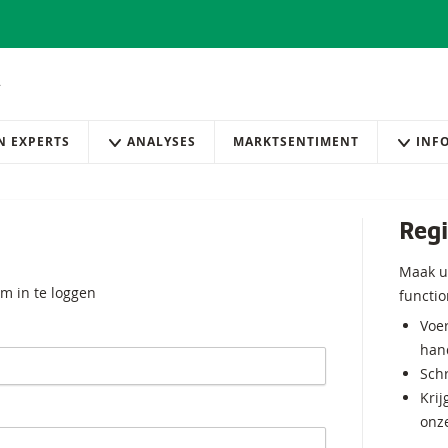
AN EXPERTS
ANALYSES
MARKTSENTIMENT
INF
Regi
Maak u
m in te loggen
functio
Voer
hand
Schr
Krij
onz