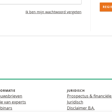
REGI
Ik ben mijn wachtwoord vergeten
FORMATIE
JURIDISCH
euwsbrieven
Prospectus & financiële
ie van experts
Juridisch
binars
Disclaimer B.A.