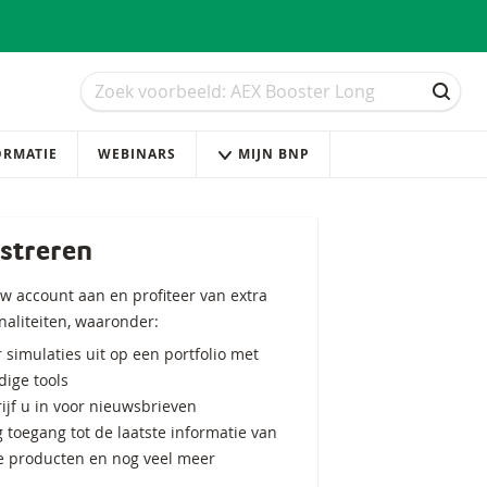
Zoek
Zoek
ZOEK
ORMATIE
WEBINARS
MIJN BNP
streren
w account aan en profiteer van extra
naliteiten, waaronder:
 simulaties uit op een portfolio met
ige tools
ijf u in voor nieuwsbrieven
g toegang tot de laatste informatie van
e producten en nog veel meer