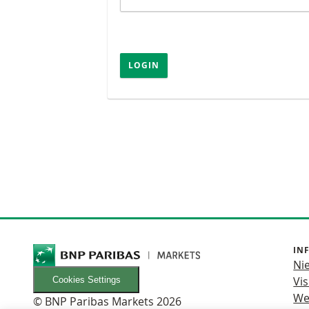
LOGIN
IN
Ni
Vis
Cookies Settings
We
© BNP Paribas Markets 2026