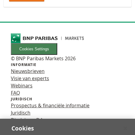
Cookies Settings
© BNP Paribas Markets 2026
INFORMATIE
Nieuwsbrieven
Visie van experts
Webinars
FAQ
JURIDISCH
Prospectus & financiële informatie
Juridisch
Disclaimer B.A.
Privacy
Cookies
VOLG ONS