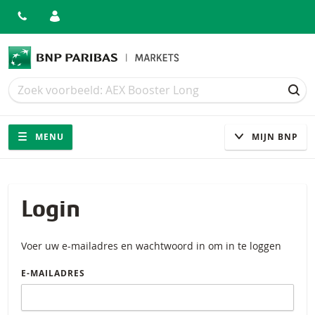
Zoek
Zoek
ZOE
Navigatie
Site navigatie
MENU
MIJN BNP
Login
Voer uw e-mailadres en wachtwoord in om in te loggen
E-MAILADRES