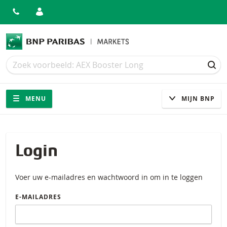
Zoek
Zoek
ZOE
Navigatie
Site navigatie
MENU
MIJN BNP
Login
Voer uw e-mailadres en wachtwoord in om in te loggen
E-MAILADRES