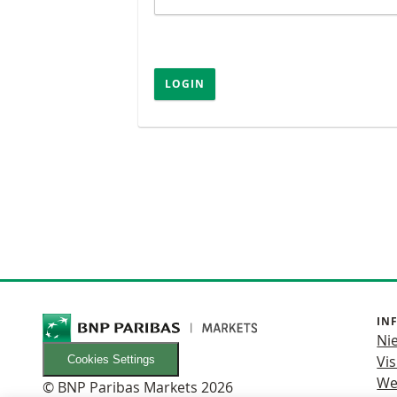
LOGIN
IN
Ni
Vis
Cookies Settings
We
© BNP Paribas Markets 2026