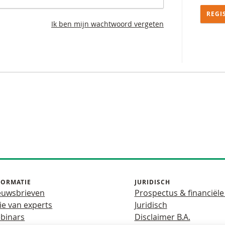
REGI
Ik ben mijn wachtwoord vergeten
FORMATIE
JURIDISCH
euwsbrieven
Prospectus & financiële
ie van experts
Juridisch
binars
Disclaimer B.A.