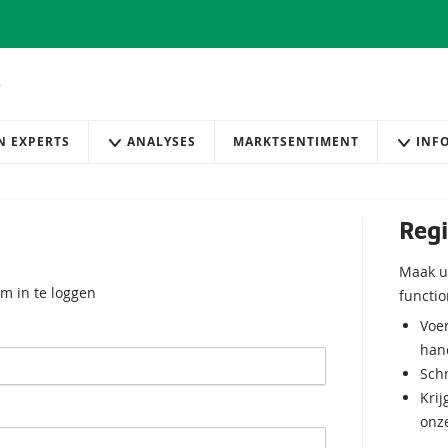
AN EXPERTS
ANALYSES
MARKTSENTIMENT
INF
Regi
Maak u
m in te loggen
functio
Voer
hand
Schr
Krij
onz