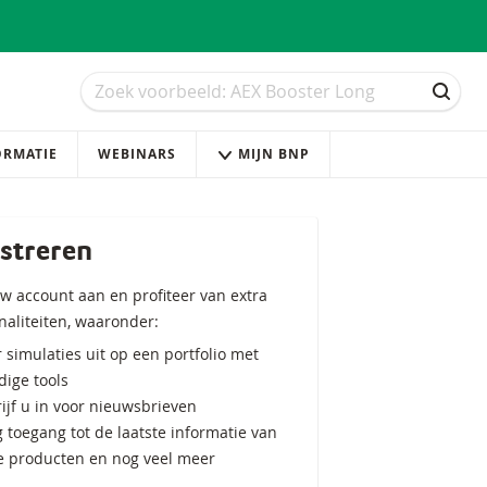
Zoek
Zoek
ZOEK
ORMATIE
WEBINARS
MIJN BNP
streren
w account aan en profiteer van extra
naliteiten, waaronder:
 simulaties uit op een portfolio met
ige tools
ijf u in voor nieuwsbrieven
g toegang tot de laatste informatie van
e producten en nog veel meer