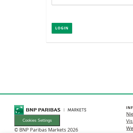
LOGIN
IN
Ni
Vis
Cookies Settings
We
© BNP Paribas Markets 2026