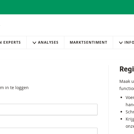
AN EXPERTS
ANALYSES
MARKTSENTIMENT
INF
Regi
Maak u
m in te loggen
functio
Voer
hand
Schr
Krij
onz