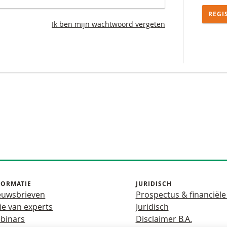
REGI
Ik ben mijn wachtwoord vergeten
FORMATIE
JURIDISCH
euwsbrieven
Prospectus & financiële
ie van experts
Juridisch
binars
Disclaimer B.A.