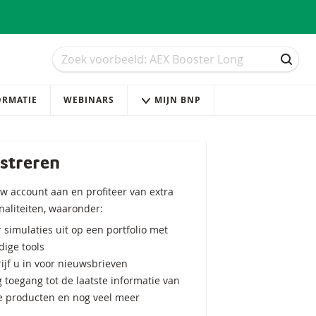
Zoek
Zoek
ZOEK
ORMATIE
WEBINARS
MIJN BNP
streren
w account aan en profiteer van extra
naliteiten, waaronder:
 simulaties uit op een portfolio met
ige tools
ijf u in voor nieuwsbrieven
g toegang tot de laatste informatie van
e producten en nog veel meer