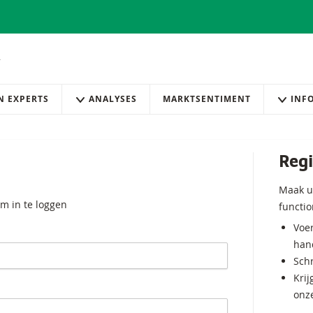
AN EXPERTS
ANALYSES
MARKTSENTIMENT
INF
Regi
Maak u
m in te loggen
functio
Voer
hand
Schr
Krij
onz