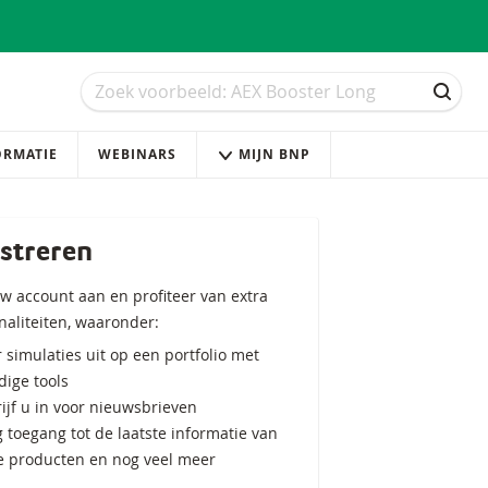
Zoek
Zoek
ZOEK
ORMATIE
WEBINARS
MIJN BNP
streren
w account aan en profiteer van extra
naliteiten, waaronder:
 simulaties uit op een portfolio met
ige tools
ijf u in voor nieuwsbrieven
g toegang tot de laatste informatie van
e producten en nog veel meer