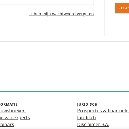
REGI
Ik ben mijn wachtwoord vergeten
FORMATIE
JURIDISCH
euwsbrieven
Prospectus & financiële
ie van experts
Juridisch
binars
Disclaimer B.A.