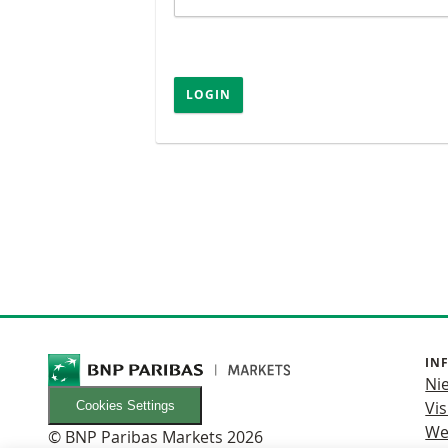
LOGIN
IN
Ni
Vis
Cookies Settings
We
© BNP Paribas Markets 2026