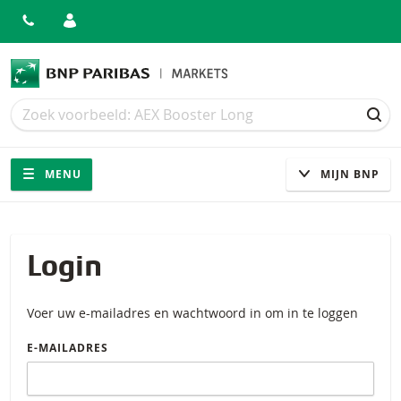
Zoek
Zoek
ZOE
Navigatie
Site navigatie
MENU
MIJN BNP
Login
Voer uw e-mailadres en wachtwoord in om in te loggen
E-MAILADRES