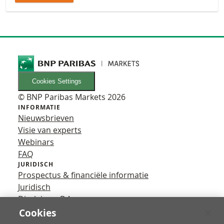
Cookies Settings
© BNP Paribas Markets 2026
INFORMATIE
Nieuwsbrieven
Visie van experts
Webinars
FAQ
JURIDISCH
Prospectus & financiële informatie
Juridisch
Disclaimer B.A.
Privacy
Cookies
VOLG ONS