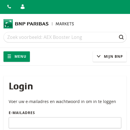
Zoek
Zoek
ZOE
Navigatie
Site navigatie
MENU
MIJN BNP
Login
Voer uw e-mailadres en wachtwoord in om in te loggen
E-MAILADRES