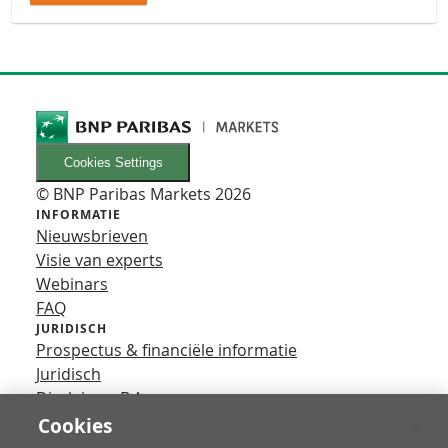
Cookies Settings
© BNP Paribas Markets 2026
INFORMATIE
Nieuwsbrieven
Visie van experts
Webinars
FAQ
JURIDISCH
Prospectus & financiële informatie
Juridisch
Disclaimer B.A.
Privacy
Cookies
VOLG ONS