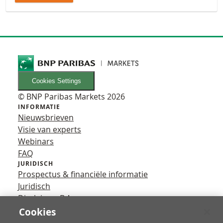
Cookies Settings
© BNP Paribas Markets 2026
INFORMATIE
Nieuwsbrieven
Visie van experts
Webinars
FAQ
JURIDISCH
Prospectus & financiële informatie
Juridisch
Disclaimer B.A.
Privacy
Cookies
VOLG ONS