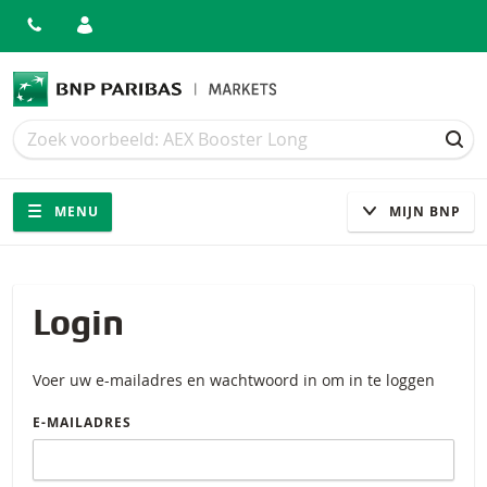
Zoek
Zoek
ZOE
Navigatie
Site navigatie
MENU
MIJN BNP
Login
Voer uw e-mailadres en wachtwoord in om in te loggen
E-MAILADRES