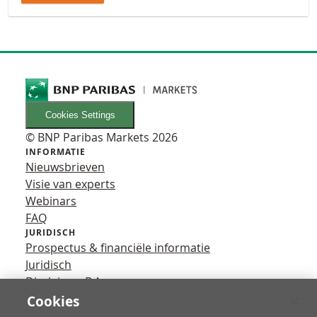
Cookies Settings
© BNP Paribas Markets 2026
INFORMATIE
Nieuwsbrieven
Visie van experts
Webinars
FAQ
JURIDISCH
Prospectus & financiële informatie
Juridisch
Disclaimer B.A.
Privacy
Cookies
VOLG ONS