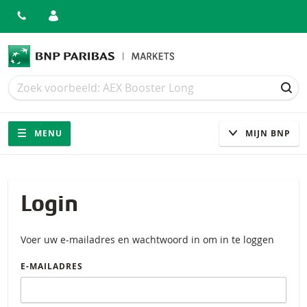
Zoek
Zoek
ZOE
Navigatie
Site navigatie
MENU
MIJN BNP
Login
Voer uw e-mailadres en wachtwoord in om in te loggen
E-MAILADRES