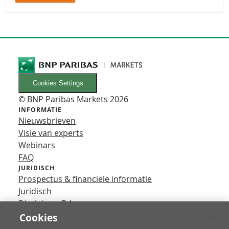
Cookies Settings
© BNP Paribas Markets 2026
INFORMATIE
Nieuwsbrieven
Visie van experts
Webinars
FAQ
JURIDISCH
Prospectus & financiële informatie
Juridisch
Disclaimer B.A.
Privacy
Cookies
VOLG ONS