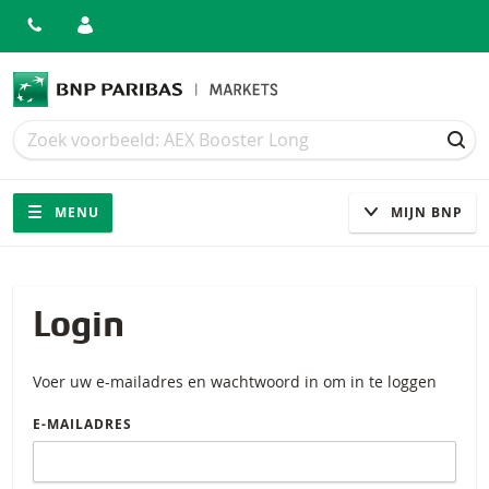
Zoek
Zoek
ZOE
Navigatie
Site navigatie
MENU
MIJN BNP
Login
Voer uw e-mailadres en wachtwoord in om in te loggen
E-MAILADRES