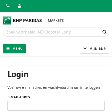
Zoek
Zoek
ZOE
Navigatie
Site navigatie
MENU
MIJN BNP
Login
Voer uw e-mailadres en wachtwoord in om in te loggen
E-MAILADRES