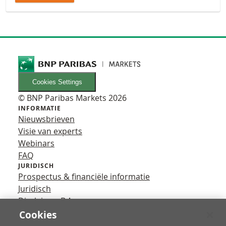
Cookies Settings
© BNP Paribas Markets 2026
INFORMATIE
Nieuwsbrieven
Visie van experts
Webinars
FAQ
JURIDISCH
Prospectus & financiële informatie
Juridisch
Disclaimer B.A.
Privacy
Cookies
VOLG ONS