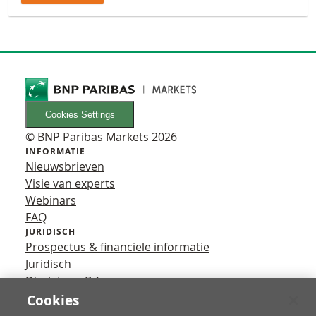
Cookies Settings
© BNP Paribas Markets 2026
INFORMATIE
Nieuwsbrieven
Visie van experts
Webinars
FAQ
JURIDISCH
Prospectus & financiële informatie
Juridisch
Disclaimer B.A.
Privacy
Cookies
VOLG ONS