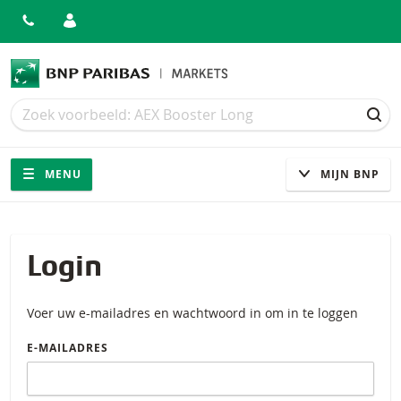
Zoek
Zoek
ZOE
Navigatie
Site navigatie
MENU
MIJN BNP
Login
Voer uw e-mailadres en wachtwoord in om in te loggen
E-MAILADRES