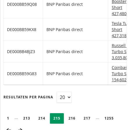
Booster
DE000BB59Q08
BNP Paribas direct
Short
427,4805
Tesla Tur
Tesla Tur
DE000BB59KX8
BNP Paribas direct
Short
427,3183
Russell 2
Russell 2
DE000BB4BJZ3
BNP Paribas direct
Turbo Sh
3.035,80
Coinbase
Coinbase
DE000BB59G83
BNP Paribas direct
Turbo Sh
154,602
RESULTATEN PER PAGINA
PAGINERING
Selected:
Ingeklapte pagina’s
Ingeklapte pagi
PAGE
1
PAGINA
213
PAGINA
214
PAGINA
215
PAGINA
216
PAGINA
217
LAATSTE PA
1255
VORIGE PAGINA
VOLGENDE PAGINA