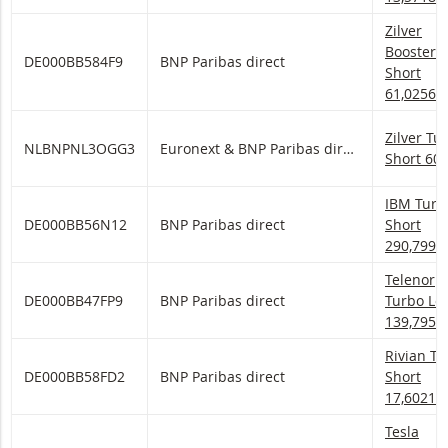
Zilver Bo
Zilver
Booster
DE000BB584F9
BNP Paribas direct
Short
61,0256
Zilver Tu
Zilver Tu
NLBNPNL3OGG3
Euronext & BNP Paribas direct
Short 60
IBM Turb
IBM Turb
DE000BB56N12
BNP Paribas direct
Short
290,7993
Telenor T
Telenor
DE000BB47FP9
BNP Paribas direct
Turbo Lo
139,7958
Rivian Tu
Rivian Tu
DE000BB58FD2
BNP Paribas direct
Short
17,6021
Tesla Boo
Tesla