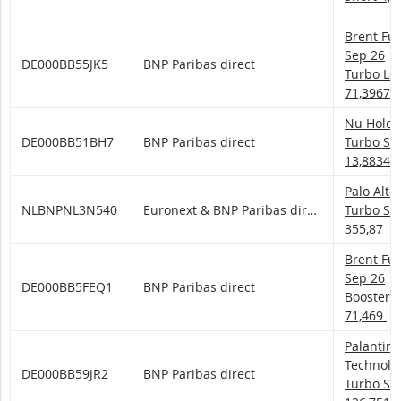
Brent Fut
Brent Fu
Sep 26
DE000BB55JK5
BNP Paribas direct
Turbo Lo
71,3967
Nu Holdi
Nu Holdi
DE000BB51BH7
BNP Paribas direct
Turbo Sh
13,8834
Palo Alto
Palo Alto
NLBNPNL3N540
Euronext & BNP Paribas direct
Turbo Sh
355,87
Brent Fut
Brent Fu
Sep 26
DE000BB5FEQ1
BNP Paribas direct
Booster 
71,469
Palantir 
Palantir
Technolo
DE000BB59JR2
BNP Paribas direct
Turbo Sh